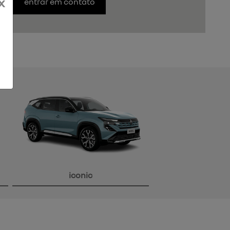
x
entrar em contato
iconic