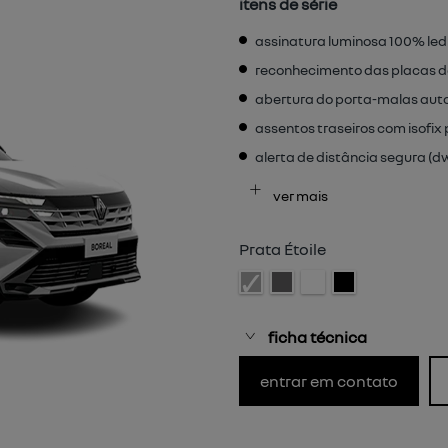
itens de série
assinatura luminosa 100% led
reconhecimento das placas de
abertura do porta-malas aut
assentos traseiros com isofix 
alerta de distância segura (d
ver mais
Prata Étoile
ficha técnica
entrar em contato