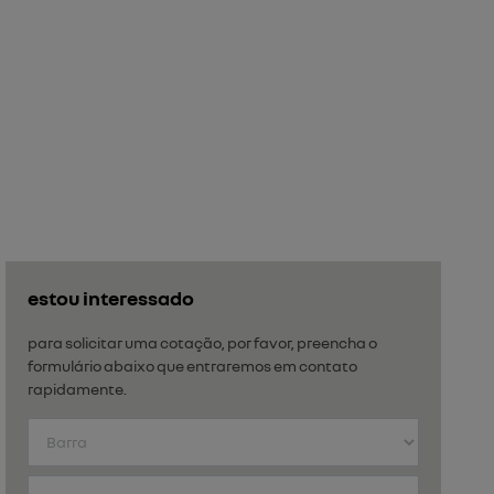
estou interessado
para solicitar uma cotação, por favor, preencha o
formulário abaixo que entraremos em contato
rapidamente.