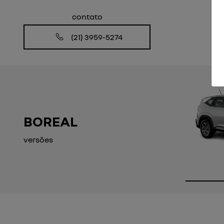
contato
(21) 3959-5274
BOREAL
versões