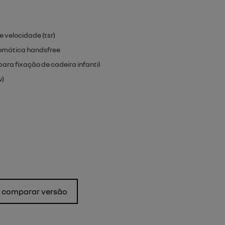
 velocidade (tsr)
omática handsfree
para fixação de cadeira infantil
w)
comparar versão