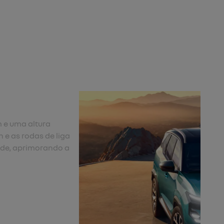
ull led
l LED com sequências de boas-vindas e despedida.