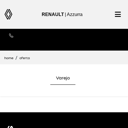
RENAULT
| Azzurra
Contato
home
oferta
encontre uma oferta
Varejo