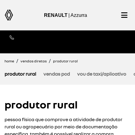
RENAULT
| Azzurra
Contato
home
vendas diretas
produtor rural
produtor rural
vendas pcd
vou de taxi/aplicativo
produtor rural
pessoa física que comprove a atividade de produtor
rural ou agropecuário por meio de documentação
específica. também é possível realizar a compra