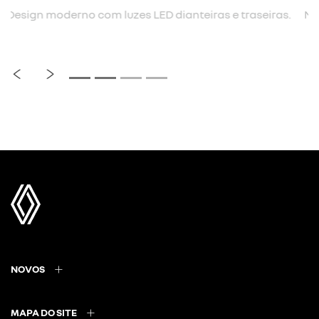
Nova cor biton.
previous
next
NOVOS
MAPA DO SITE