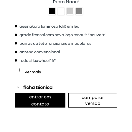
Preto Nacré
assinatura luminosa (drl) em led
grade frontal com novo logo renault "nouvel'r"
barras de teto funcionais e modulares
antena convencional
rodas flexwheel 16"
ver mais
ficha técnica
entrar em
comparar
versão
contato