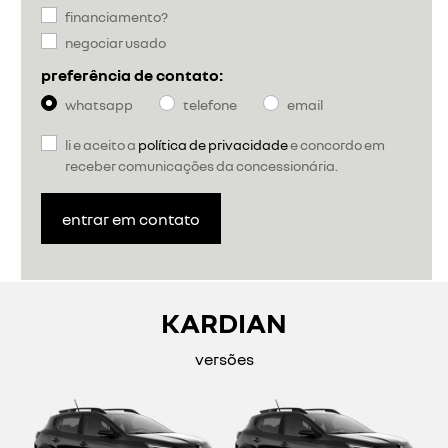
financiamento?
negociar usado
preferência de contato:
whatsapp
telefone
email
li e aceito a
política de privacidade
e concordo em
receber comunicações da concessionária.
entrar em contato
KARDIAN
versões