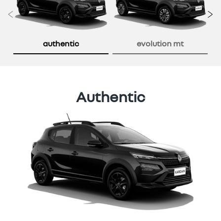
Anterior
P
authentic
evolution mt
Authentic